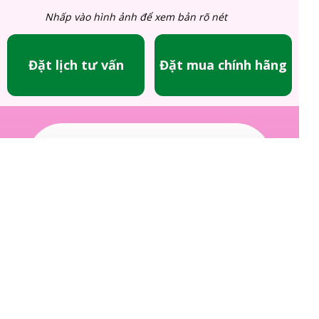
Nhấp vào hình ảnh để xem bản rõ nét
Đặt lịch tư vấn
Đặt mua chính hãng
Tổng đài tư vấn đặt hàng
0982.877.516
CÔNG TY TNHH CÔNG NGHỆ MP VIỆT NAM