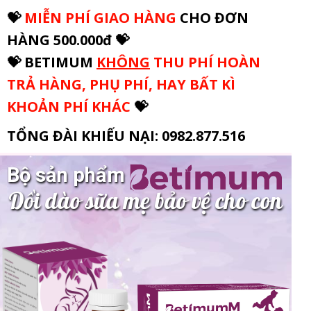
💝
MIỄN PHÍ GIAO HÀNG
CHO ĐƠN
HÀNG 500.000đ 💝
💝 BETIMUM
KHÔNG
THU PHÍ HOÀN
TRẢ HÀNG, PHỤ PHÍ, HAY BẤT KÌ
KHOẢN PHÍ KHÁC
💝
TỔNG ĐÀI KHIẾU NẠI: 0982.877.516
Bộ sản phẩm
Dồi dào sữa mẹ bảo vệ cho con